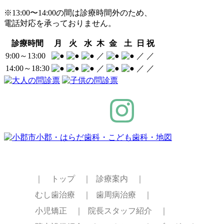
※13:00〜14:00の間は診療時間外のため、
電話対応を承っておりません。
診療時間
月
火
水
木
金
土
日
祝
9:00～13:00
／
／
／
14:00～18:30
／
／
／
｜ トップ ｜
診療案内 ｜
むし歯治療 ｜
歯周病治療 ｜
小児矯正 ｜
院長スタッフ紹介 ｜