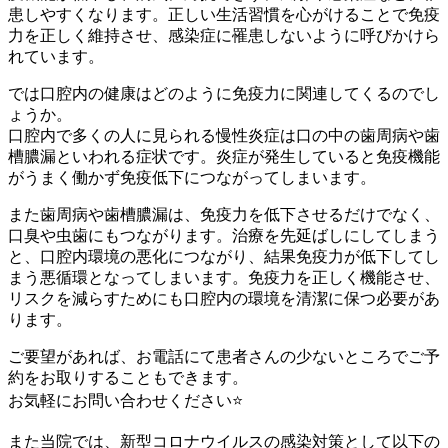
患しやすくなります。正しい生活習慣を心がけることで免疫
力を正しく維持させ、感染症に罹患しないように呼びかけら
れています。
では口腔内の健康はどのように免疫力に関連してくるのでし
ょうか。
口腔内で多くの人に見られる慢性炎症は口の中の歯周病や歯
槽膿漏といわれる症状です。炎症が発生していると免疫機能
がうまく働かず免疫低下につながってしまいます。
また歯周病や歯槽膿漏は、免疫力を低下させるだけでなく、
口臭や虫歯にもつながります。治療を先延ばしにしてしまう
と、口腔内環境の悪化につながり、結果免疫力が低下してし
まう悪循環となってしまいます。免疫力を正しく機能させ、
リスクを減らすためにも口腔内の環境を清潔に保つ必要があ
ります。
ご要望があれば、お電話にて患者さんの少ないところでご予
約をお取りすることもできます。
お気軽にお問い合わせください⭐️
また当院では、新型コロナウイルスの感染対策として以下の