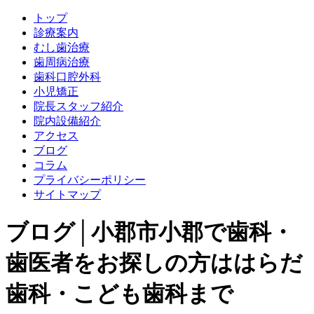
トップ
診療案内
むし歯治療
歯周病治療
歯科口腔外科
小児矯正
院長スタッフ紹介
院内設備紹介
アクセス
ブログ
コラム
プライバシーポリシー
サイトマップ
ブログ│小郡市小郡で歯科・
歯医者をお探しの方ははらだ
歯科・こども歯科まで