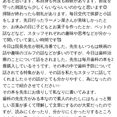
あると思います。私自身も何度も経験があります。節度を
守った雑談なら少しくらいならいいのかなと思います😊
掃除が終わったら朝礼があります。毎日交代で挨拶と小話
をします。先日行ったラーメン屋さんが美味しかったと
か、お休みの日に子どもとお菓子を作ったとか、ペットの
話などなど。スタッフそれぞれの趣味や思考などが分かっ
て聞いていて楽しい時間です🥰
今日は院長先生が朝礼当番でした。先生もいつもは映画の
話や趣味のゴルフの話などが多いのですが、今日は歯科治
療のことについて話をされました。先生は毎月歯科の本を2
冊購入しているそうです。その本の中で歯科予防について
話されてる特集があり、その話を私たちスタッフに話して
くれました☺️その話がとても分かりやすく、為になったの
でここで紹介させてください✨
その本を先生にお借りして私なりに書いてみます。
歯科の先生方がみる本なので素人のわたしにはちょっと難
しい言葉が多くて理解して文章にするのが大変だったので
すが、読みにくかったり、分かりにくかったりするところ