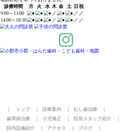
診療時間
月
火
水
木
金
土
日
祝
9:00～13:00
／
／
／
14:00～18:30
／
／
／
｜ トップ ｜
診療案内 ｜
むし歯治療 ｜
歯周病治療 ｜
小児矯正 ｜
院長スタッフ紹介 ｜
院内設備紹介 ｜
アクセス ｜
ブログ ｜