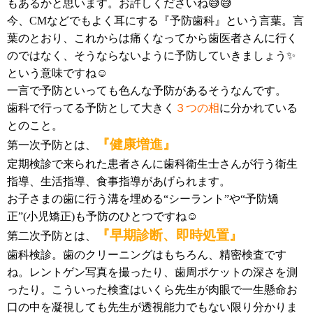
もあるかと思います。お許しくださいね😅😅
今、CMなどでもよく耳にする『予防歯科』という言葉。言
葉のとおり、これからは痛くなってから歯医者さんに行く
のではなく、そうならないように予防していきましょう✨
という意味ですね☺️
一言で予防といっても色んな予防があるそうなんです。
歯科で行ってる予防として大きく
３つの相
に分かれている
とのこと。
『健康増進』
第一次予防とは、
定期検診で来られた患者さんに歯科衛生士さんが行う衛生
指導、生活指導、食事指導があげられます。
お子さまの歯に行う溝を埋める“シーラント”や“予防矯
正”(小児矯正)も予防のひとつですね☺️
『早期診断、即時処置』
第二次予防とは、
歯科検診。歯のクリーニングはもちろん、精密検査です
ね。レントゲン写真を撮ったり、歯周ポケットの深さを測
ったり。こういった検査はいくら先生が肉眼で一生懸命お
口の中を凝視しても先生が透視能力でもない限り分かりま