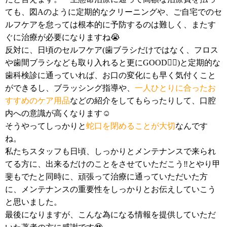
ても、図Aのように定期的なクリーニングや、ご自宅でのセ
ルフケアを怠っては根本的に予防するのは難しく、またす
ぐに治療が必要になりますね😭
反対に、日頃のセルフケア(歯ブラシだけではなく、フロス
や歯間ブラシなども取り入れると更にGOOD👍🏻)と定期的な
歯科検診に通っていれば、お口の変化にも早く気付くこと
ができるし、ブラッシング指導や、
一人ひとりに合ったお
すすめのケア用品
などの紹介をしてもらったりして、口腔
内への意識が高くなります☺️
そうやってしっかりと
蛇口を閉めることが大切
なんです
ね。
私たちスタッフも日頃、しっかりとメンテナンスで来られ
てる方に、出来るだけのことをさせていただこう‼️とやり甲
斐もでたと同時に、頑張って治療に通っていただいた方
に、メンテナンスの重要性をしっかりとお伝えしていこう
と思いました。
最後になりますが、こんな為になる情報を提供していただ