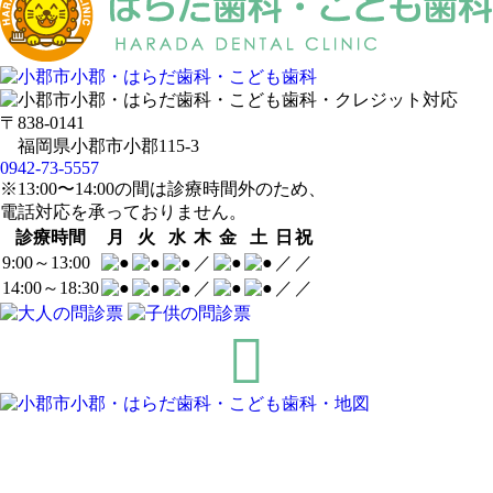
〒838-0141
福岡県小郡市小郡115-3
0942-73-5557
※13:00〜14:00の間は診療時間外のため、
電話対応を承っておりません。
診療時間
月
火
水
木
金
土
日
祝
9:00～13:00
／
／
／
14:00～18:30
／
／
／